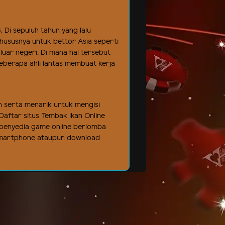
 Di sepuluh tahun yang lalu
hususnya untuk bettor Asia seperti
luar negeri. Di mana hal tersebut
berapa ahli lantas membuat kerja
 serta menarik untuk mengisi
Daftar situs Tembak Ikan Online
r penyedia game online berlomba
 smartphone ataupun download