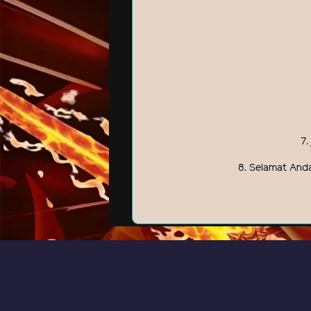
7.
8. Selamat And