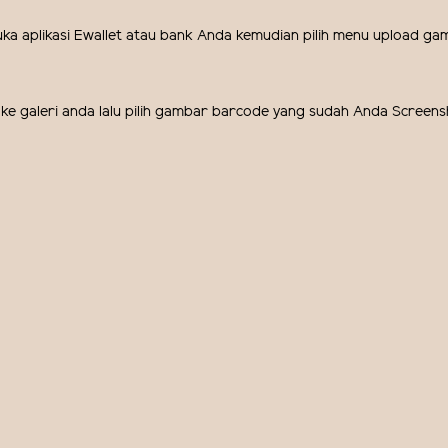
uka aplikasi Ewallet atau bank Anda kemudian pilih menu upload ga
a ke galeri anda lalu pilih gambar barcode yang sudah Anda Screen