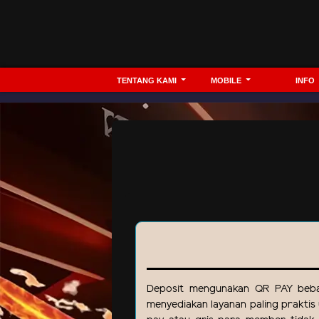
TENTANG KAMI
MOBILE
INFO
Deposit mengunakan QR PAY beba
menyediakan layanan paling prakti