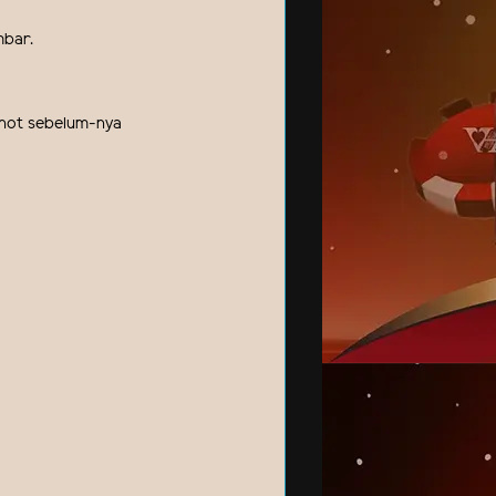
mbar.
shot sebelum-nya