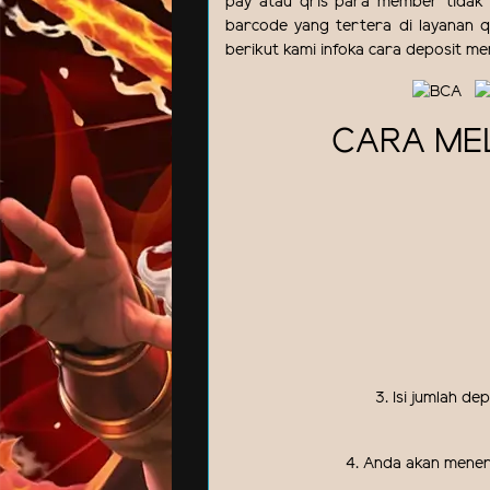
pay atau qris para member tidak 
barcode yang tertera di layanan 
berikut kami infoka cara deposit m
CARA ME
3. Isi jumlah d
4. Anda akan meneri