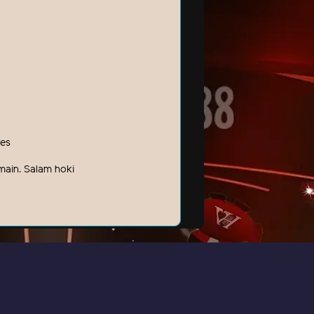
ses
ain. Salam hoki