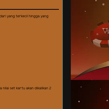
dari yang terkecil hingga yang
 nilai set kartu akan dikalikan 2