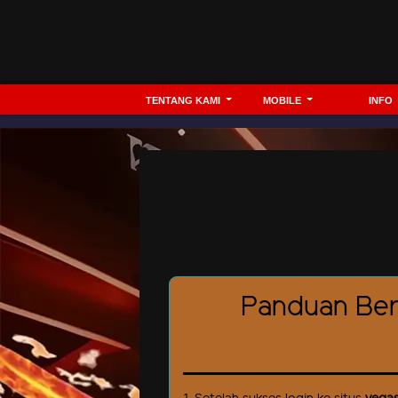
TENTANG KAMI
MOBILE
INFO
Panduan Ber