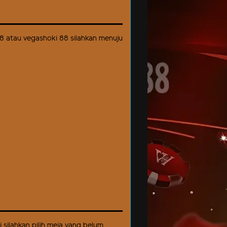
8 atau vegashoki 88 silahkan menuju
i silahkan pilih meja yang belum