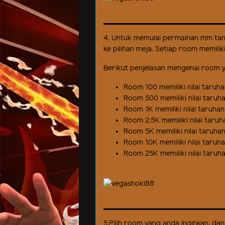
4. Untuk memulai permainan mm tang
ke pilihan meja. Setiap room memilik
Berikut penjelasan mengenai room 
Room 100 memiliki nilai taruh
Room 500 memiliki nilai taruh
Room 1K memiliki nilai taruha
Room 2.5K memiliki nilai taru
Room 5K memiliki nilai taruha
Room 10K memiliki nilai taruh
Room 25K memiliki nilai taru
5.Pilih room yang anda inginkan, dan 