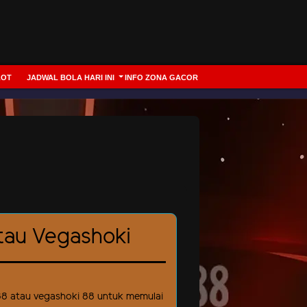
LOT
JADWAL BOLA HARI INI
INFO ZONA GACOR
tau Vegashoki
i88 atau vegashoki 88 untuk memulai