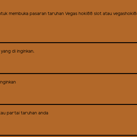
untuk membuka pasaran taruhan Vegas hoki88 slot atau vegashoki8
 yang di inginkan.
 inginkan
tau partai taruhan anda