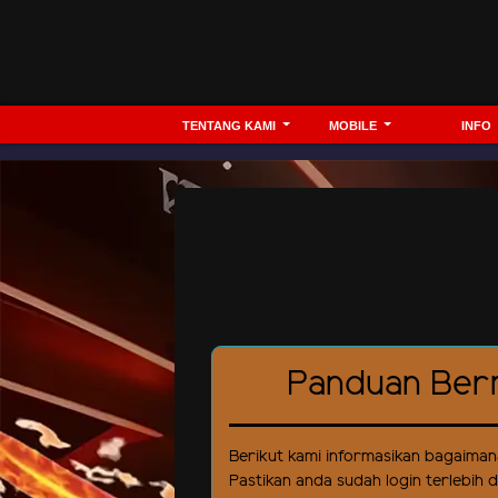
TENTANG KAMI
MOBILE
INFO
Panduan Berm
Berikut kami informasikan bagaima
Pastikan anda sudah login terlebih 