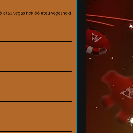
8 atau vegas hoki88 atau vegashoki