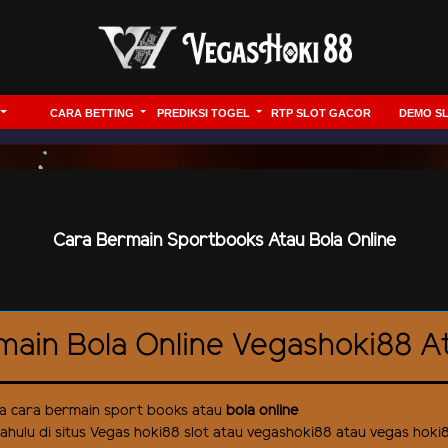
CARA BETTING
PREDIKSI TOGEL
RTP SLOT GACOR
DEMO S
Cara Bermain Sportbooks Atau Bola Online
ain Bola Online Vegashoki88 A
na cara bermain sport books atau
bola online
dahulu di situs Vegas hoki88 slot atau vegashoki88 atau vegas hok