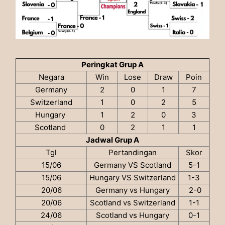
Peringkat Grup A
Negara
Win
Lose
Draw
Poin
Germany
2
0
1
7
Switzerland
1
0
2
5
Hungary
1
2
0
3
Scotland
0
2
1
1
Jadwal Grup A
Tgl
Pertandingan
Skor
15/06
Germany VS Scotland
5-1
15/06
Hungary VS Switzerland
1-3
20/06
Germany vs Hungary
2-0
20/06
Scotland vs Switzerland
1-1
24/06
Scotland vs Hungary
0-1