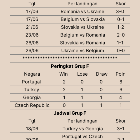
Tgl
Pertandingan
Skor
17/06
Romania vs Ukraine
3-0
17/06
Belgium vs Slovakia
0-1
21/06
Slovakia vs Ukraine
1-2
23/06
Belgium vs Romania
2-0
26/06
Slovakia vs Romania
1-1
26/06
Ukraine vs Belgium
0-0
**************************************
Peringkat Grup F
Negara
Win
Lose
Draw
Poin
Portugal
2
0
0
6
Turkey
2
1
0
6
Georgia
1
1
1
4
Czech Republic
0
1
1
1
Jadwal Grup F
Tgl
Pertandingan
Skor
18/06
Turkey vs Georgia
3-1
Portugal vs Czech
19/06
2-1