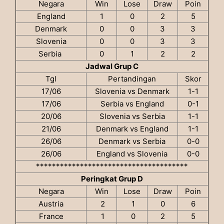
Negara
Win
Lose
Draw
Poin
England
1
0
2
5
Denmark
0
0
3
3
Slovenia
0
0
3
3
Serbia
0
1
2
2
Jadwal Grup C
Tgl
Pertandingan
Skor
17/06
Slovenia vs Denmark
1-1
17/06
Serbia vs England
0-1
20/06
Slovenia vs Serbia
1-1
21/06
Denmark vs England
1-1
26/06
Denmark vs Serbia
0-0
26/06
England vs Slovenia
0-0
**************************************
Peringkat Grup D
Negara
Win
Lose
Draw
Poin
Austria
2
1
0
6
France
1
0
2
5