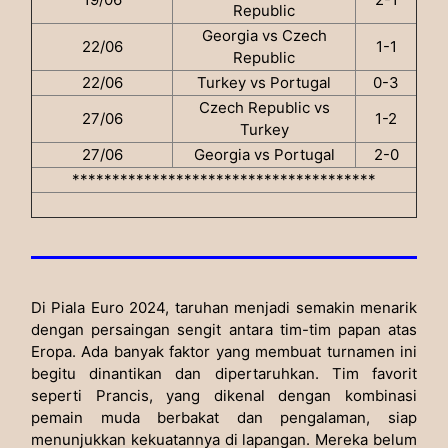
Republic
Georgia vs Czech
22/06
1-1
Republic
22/06
Turkey vs Portugal
0-3
Czech Republic vs
27/06
1-2
Turkey
27/06
Georgia vs Portugal
2-0
**************************************
Di Piala Euro 2024, taruhan menjadi semakin menarik
dengan persaingan sengit antara tim-tim papan atas
Eropa. Ada banyak faktor yang membuat turnamen ini
begitu dinantikan dan dipertaruhkan. Tim favorit
seperti Prancis, yang dikenal dengan kombinasi
pemain muda berbakat dan pengalaman, siap
menunjukkan kekuatannya di lapangan. Mereka belum