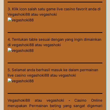
3. Klik icon salah satu game live casino favorit anda di
Vegashoki88 atau vegashoki
4. Tentukan table sesuai dengan yang ingin dimainkan
di vegashoki88 atau vegashoki
5. Selamat anda berhasil masuk ke dalam permainan
live casino vegashoki88 atau vegashoki
Vegashoki88 atau vegashoki
-
Casino Online
merupakan Permainan beting yang sangat digemari