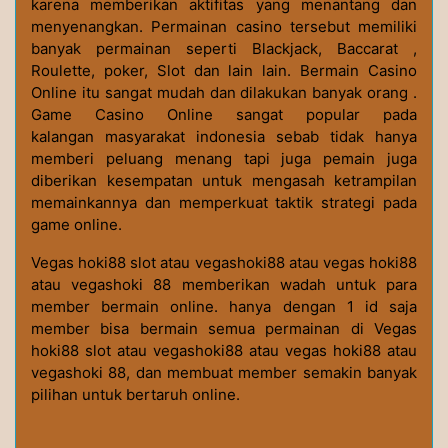
karena memberikan aktifitas yang menantang dan
menyenangkan. Permainan casino tersebut memiliki
banyak permainan seperti Blackjack, Baccarat ,
Roulette, poker, Slot dan lain lain. Bermain Casino
Online itu sangat mudah dan dilakukan banyak orang .
Game Casino Online sangat popular pada
kalangan masyarakat indonesia sebab tidak hanya
memberi peluang menang tapi juga pemain juga
diberikan kesempatan untuk mengasah ketrampilan
memainkannya dan memperkuat taktik strategi pada
game online.
Vegas hoki88 slot atau vegashoki88 atau vegas hoki88
atau vegashoki 88 memberikan wadah untuk para
member bermain online. hanya dengan 1 id saja
member bisa bermain semua permainan di Vegas
hoki88 slot atau vegashoki88 atau vegas hoki88 atau
vegashoki 88, dan membuat member semakin banyak
pilihan untuk bertaruh online.