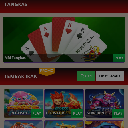
TANGKAS
MM Tangkas
PLAY
PROMO
TEMBAK IKAN
Cari
Lihat Semua
FIERCE FISHING
GODS FORTUNE FISHING
STAR HUNTER
PLAY
PLAY
PLAY