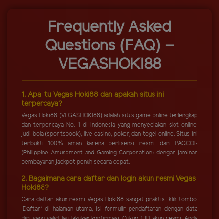
Frequently Asked
Questions (FAQ) –
VEGASHOKI88
1. Apa itu Vegas Hoki88 dan apakah situs ini
terpercaya?
Vegas Hoki88 (VEGASHOKI88) adalah situs game online terlengkap
dan terpercaya No. 1 di Indonesia yang menyediakan slot online,
judi bola (sportsbook), live casino, poker, dan togel online. Situs ini
terbukti 100% aman karena berlisensi resmi dari PAGCOR
(Philippine Amusement and Gaming Corporation) dengan jaminan
pembayaran jackpot penuh secara cepat.
2. Bagaimana cara daftar dan login akun resmi Vegas
Hoki88?
Cara daftar akun resmi Vegas Hoki88 sangat praktis: klik tombol
'Daftar' di halaman utama, isi formulir pendaftaran dengan data
diri yang valid, lalu lakukan konfirmasi. Cukup 1 ID akun resmi, Anda