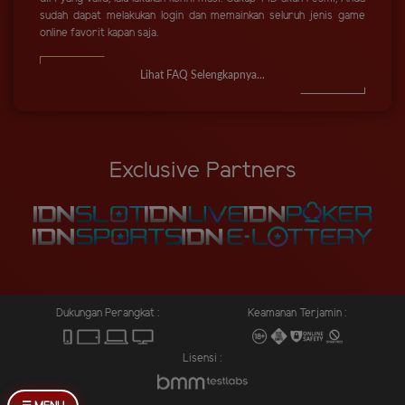
sudah dapat melakukan login dan memainkan seluruh jenis game
online favorit kapan saja.
Lihat FAQ Selengkapnya...
Exclusive Partners
Dukungan Perangkat :
Keamanan Terjamin :
Lisensi :