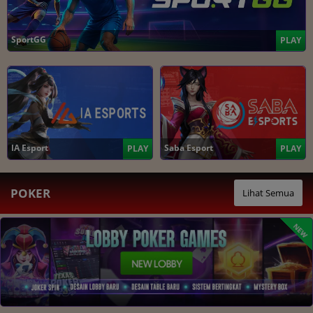
SportGG
PLAY
IA Esport
Saba Esport
PLAY
PLAY
POKER
Lihat Semua
NEW