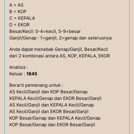
A = AS
B = KOP
C = KEPALA
D = EKOR
Besar/Kecil: 0-4=kecil, 5-9=besar
Ganjil/Genap : 1=ganjil, 2=genap dan seterusnya
Anda dapat menebak Genap/Ganjil, Besar/Kecil
dari 2 kombinasi antara AS, KOP, KEPALA, EKOR
Analisis :
Keluar :
1845
Berarti pemenang untuk :
AS Kecil/Ganjil dan KOP Besar/Genap
KEPALA Kecil/Genap dan EKOR Besar/Ganjil
AS Kecil/Ganjil dan KEPALA Kecil/Genap
AS Kecil/Ganjil dan EKOR Besar/Ganjil
KOP Besar/Genap dan KEPALA Kecil/Genap
KOP Besar/Genap dan EKOR Besar/Ganjil