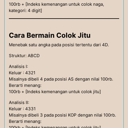
100rb + [Indeks kemenangan untuk colok naga,
kategori: 4 digit]
Cara Bermain Colok Jitu
Menebak satu angka pada posisi tertentu dari 4D.
Struktur: ABCD
Analisis I:
Keluar : 4321
Misalnya dibeli 4 pada posisi AS dengan nilai 100rb.
Berarti menang:
100rb + [Indeks kemenangan untuk colok jitu]
Analisis II:
Keluar : 4331
Misalnya dibeli 3 pada posisi KOP dengan nilai 100rb.
Berarti menang:
100rb + [Indeks kemenangan untuk colok jitu].