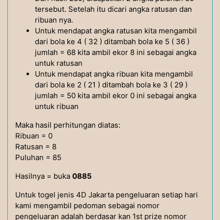
tersebut. Setelah itu dicari angka ratusan dan
ribuan nya.
Untuk mendapat angka ratusan kita mengambil
dari bola ke 4 ( 32 ) ditambah bola ke 5 ( 36 )
jumlah = 68 kita ambil ekor 8 ini sebagai angka
untuk ratusan
Untuk mendapat angka ribuan kita mengambil
dari bola ke 2 ( 21 ) ditambah bola ke 3 ( 29 )
jumlah = 50 kita ambil ekor 0 ini sebagai angka
untuk ribuan
Maka hasil perhitungan diatas:
Ribuan = 0
Ratusan = 8
Puluhan = 85
Hasilnya = buka
0885
Untuk togel jenis 4D Jakarta pengeluaran setiap hari
kami mengambil pedoman sebagai nomor
pengeluaran adalah berdasar kan 1st prize nomor