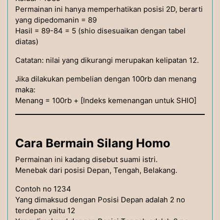
Permainan ini hanya memperhatikan posisi 2D, berarti
yang dipedomanin = 89
Hasil = 89-84 = 5 (shio disesuaikan dengan tabel
diatas)
Catatan: nilai yang dikurangi merupakan kelipatan 12.
Jika dilakukan pembelian dengan 100rb dan menang
maka:
Menang = 100rb + [Indeks kemenangan untuk SHIO]
Cara Bermain Silang Homo
Permainan ini kadang disebut suami istri.
Menebak dari posisi Depan, Tengah, Belakang.
Contoh no 1234
Yang dimaksud dengan Posisi Depan adalah 2 no
terdepan yaitu 12