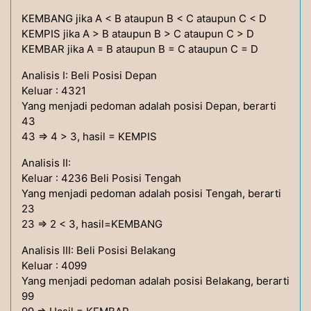
KEMBANG jika A < B ataupun B < C ataupun C < D
KEMPIS jika A > B ataupun B > C ataupun C > D
KEMBAR jika A = B ataupun B = C ataupun C = D
Analisis I: Beli Posisi Depan
Keluar : 4321
Yang menjadi pedoman adalah posisi Depan, berarti
43
43 => 4 > 3, hasil = KEMPIS
Analisis II:
Keluar : 4236 Beli Posisi Tengah
Yang menjadi pedoman adalah posisi Tengah, berarti
23
23 => 2 < 3, hasil=KEMBANG
Analisis III: Beli Posisi Belakang
Keluar : 4099
Yang menjadi pedoman adalah posisi Belakang, berarti
99