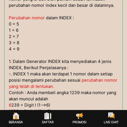
perubahan nomor index kecil dan besar di dalamnya.
Perubahan nomor
dalam INDEX :
0 = 5
1 = 6
2 = 7
3 = 8
4 = 9
1. Dalam Generator INDEX kita menyediakan 4 jenis
INDEX, Berikut Penjelasanya :
-. INDEX 1 maka akan terdapat 1 nomor dalam setiap
posisi mengalami perubahan sesuai
perubahan nomor
yang telah di tentukan.
Contoh : Anda membeli angka 1239 maka nomor yang
akan muncul adalah
6
239 = Digit I (1-->6)
1
7
39 = Digit II (2-->7)
12
8
9 = Digit III (3-->8)
BERANDA
DAFTAR
PROMOSI
LIVE CHAT
123
4
= Digit IV (9-->4)