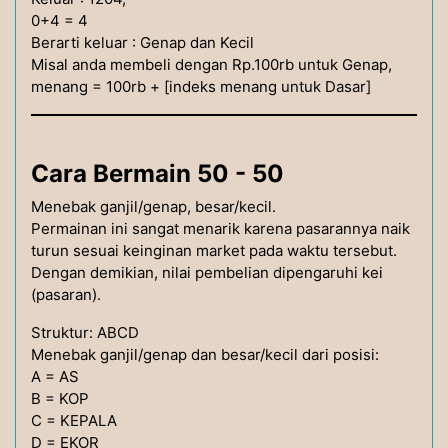
0+4 = 4
Berarti keluar : Genap dan Kecil
Misal anda membeli dengan Rp.100rb untuk Genap,
menang = 100rb + [indeks menang untuk Dasar]
Cara Bermain 50 - 50
Menebak ganjil/genap, besar/kecil.
Permainan ini sangat menarik karena pasarannya naik
turun sesuai keinginan market pada waktu tersebut.
Dengan demikian, nilai pembelian dipengaruhi kei
(pasaran).
Struktur: ABCD
Menebak ganjil/genap dan besar/kecil dari posisi:
A = AS
B = KOP
C = KEPALA
D = EKOR