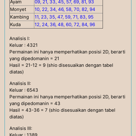
Ayam
09, 21, 33, 45, 57, 69, 81, 93
Monyet
10, 22, 34, 46, 58, 70, 82, 94
Kambing
11, 23, 35, 47, 59, 71, 83, 95
Kuda
12, 24, 36, 48, 60, 72, 84, 96
Analisis I:
Keluar : 4321
Permainan ini hanya memperhatikan posisi 2D, berarti
yang dipedomanin = 21
Hasil = 21-12 = 9 (shio disesuaikan dengan tabel
diatas)
Analisis II:
Keluar : 6543
Permainan ini hanya memperhatikan posisi 2D, berarti
yang dipedomanin = 43
Hasil = 43-36 = 7 (shio disesuaikan dengan tabel
diatas)
Analisis III:
Keluar : 1389