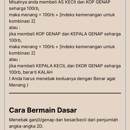
Misalnya anda membeli AS KECIl dan KOP GENAP
seharga 100rb,
maka menang = 100rb + [indeks kemenangan untuk
kombinasi 2]
atau :
jika membeli KOP GENAP dan KEPALA GENAP seharga
100rb,
maka menang = 100rb + [indeks kemenangan untuk
kombinasi 2]
atau :
jika membeli KEPALA KECIL dan EKOR GENAP seharga
100rb, berarti KALAH
( Anda harus menebak keduanya dengan Benar agar
Menang )
Cara Bermain Dasar
Menebak ganjil/genap dan besar/kecil dari penjumlah
angka-angka 2D.