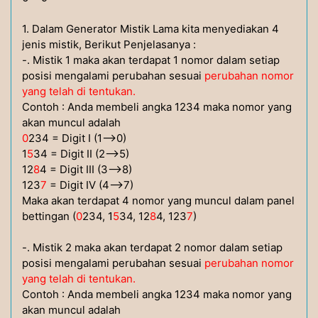
1. Dalam Generator Mistik Lama kita menyediakan 4
jenis mistik, Berikut Penjelasanya :
-. Mistik 1 maka akan terdapat 1 nomor dalam setiap
posisi mengalami perubahan sesuai
perubahan nomor
yang telah di tentukan.
Contoh : Anda membeli angka 1234 maka nomor yang
akan muncul adalah
0
234 = Digit I (1-->0)
1
5
34 = Digit II (2-->5)
12
8
4 = Digit III (3-->8)
123
7
= Digit IV (4-->7)
Maka akan terdapat 4 nomor yang muncul dalam panel
bettingan (
0
234, 1
5
34, 12
8
4, 123
7
)
-. Mistik 2 maka akan terdapat 2 nomor dalam setiap
posisi mengalami perubahan sesuai
perubahan nomor
yang telah di tentukan.
Contoh : Anda membeli angka 1234 maka nomor yang
akan muncul adalah