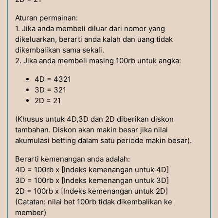
Aturan permainan:
1. Jika anda membeli diluar dari nomor yang
dikeluarkan, berarti anda kalah dan uang tidak
dikembalikan sama sekali.
2. Jika anda membeli masing 100rb untuk angka:
4D = 4321
3D = 321
2D = 21
(Khusus untuk 4D,3D dan 2D diberikan diskon
tambahan. Diskon akan makin besar jika nilai
akumulasi betting dalam satu periode makin besar).
Berarti kemenangan anda adalah:
4D = 100rb x [Indeks kemenangan untuk 4D]
3D = 100rb x [Indeks kemenangan untuk 3D]
2D = 100rb x [Indeks kemenangan untuk 2D]
(Catatan: nilai bet 100rb tidak dikembalikan ke
member)