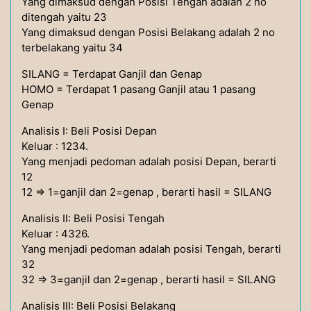
Yang dimaksud dengan Posisi Tengah adalah 2 no
ditengah yaitu 23
Yang dimaksud dengan Posisi Belakang adalah 2 no
terbelakang yaitu 34
SILANG = Terdapat Ganjil dan Genap
HOMO = Terdapat 1 pasang Ganjil atau 1 pasang
Genap
Analisis I: Beli Posisi Depan
Keluar : 1234.
Yang menjadi pedoman adalah posisi Depan, berarti
12
12 => 1=ganjil dan 2=genap , berarti hasil = SILANG
Analisis II: Beli Posisi Tengah
Keluar : 4326.
Yang menjadi pedoman adalah posisi Tengah, berarti
32
32 => 3=ganjil dan 2=genap , berarti hasil = SILANG
Analisis III: Beli Posisi Belakang